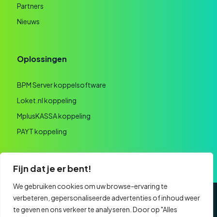
Partners
Nieuws
Oplossingen
BPM Server koppelsoftware
Loket.nl koppeling
MplusKASSA koppeling
PAYT koppeling
Fijn dat je er bent!
We gebruiken cookies om uw browse-ervaring te
verbeteren, gepersonaliseerde advertenties of inhoud weer
Algemene voorwaarden
Privacyverklaring
te geven en ons verkeer te analyseren. Door op "Alles