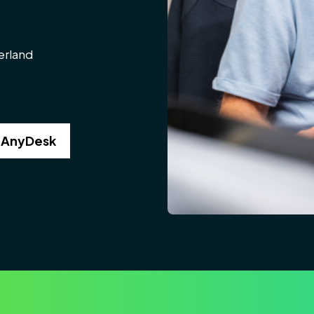
erland
 AnyDesk