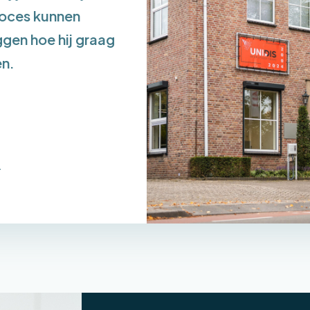
roces kunnen
ggen hoe hij graag
en.
r