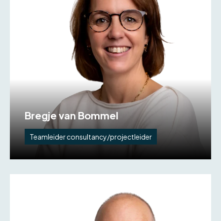
Bregje van Bommel
Teamleider consultancy/projectleider