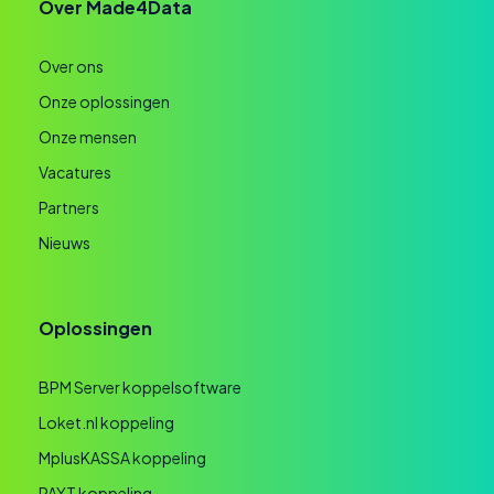
Over Made4Data
Over ons
Onze oplossingen
Onze mensen
Vacatures
Partners
Nieuws
Oplossingen
BPM Server koppelsoftware
Loket.nl koppeling
MplusKASSA koppeling
PAYT koppeling