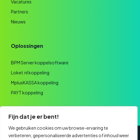
Vacatures
Partners
Nieuws
Oplossingen
BPM Server koppelsoftware
Loket.nl koppeling
MplusKASSA koppeling
PAYT koppeling
Fijn dat je er bent!
We gebruiken cookies om uw browse-ervaring te
verbeteren, gepersonaliseerde advertenties of inhoud weer