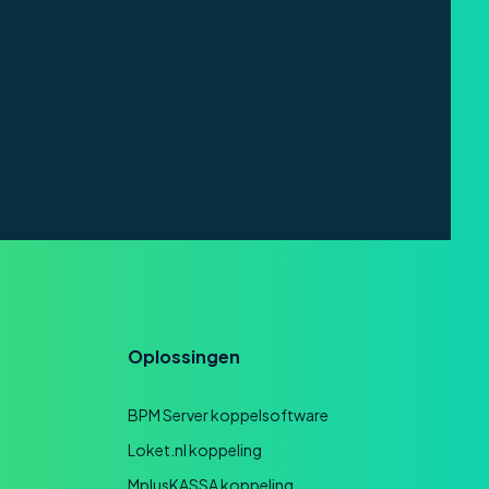
Oplossingen
BPM Server koppelsoftware
Loket.nl koppeling
MplusKASSA koppeling