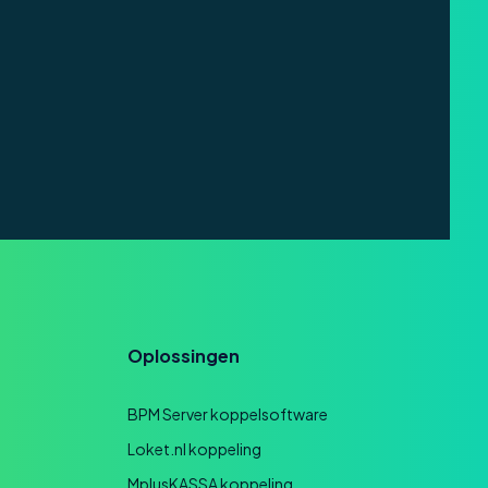
Oplossingen
BPM Server koppelsoftware
Loket.nl koppeling
MplusKASSA koppeling