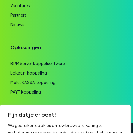
Vacatures
Partners
Nieuws
Oplossingen
BPM Server koppelsoftware
Loket.nl koppeling
MplusKASSA koppeling
PAYT koppeling
Fijn dat je er bent!
We gebruiken cookies om uw browse-ervaring te
verbeteren, gepersonaliseerde advertenties of inhoud weer