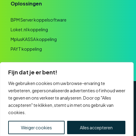
Oplossingen
BPM Server koppelsoftware
Loket.nl koppeling
MplusKASSA koppeling
PAYT koppeling
Fijn dat je er bent!
We gebruiken cookies om uw browse-ervaring te
verbeteren, gepersonaliseerde advertenties of inhoud weer
Algemene voorwaarden
Privacyverklaring
te geven en ons verkeer te analyseren. Door op "Alles
accepteren" te klikken, stemt u in met ons gebruik van
Website realisatie
cookies.
KVK: 60091193 | BTW: NL853761759B01 | Onderdeel
van
Nexa Software Group
Weiger cookies
Alles accepteren