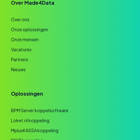
Over Made4Data
Over ons
Onze oplossingen
Onze mensen
Vacatures
Partners
Nieuws
Oplossingen
BPM Server koppelsoftware
Loket.nl koppeling
MplusKASSA koppeling