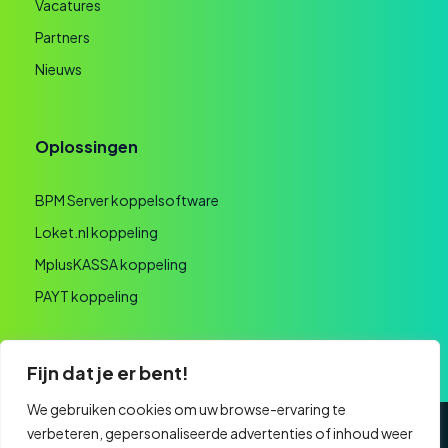
Vacatures
Partners
Nieuws
Oplossingen
BPM Server koppelsoftware
Loket.nl koppeling
MplusKASSA koppeling
PAYT koppeling
Fijn dat je er bent!
We gebruiken cookies om uw browse-ervaring te
verbeteren, gepersonaliseerde advertenties of inhoud weer