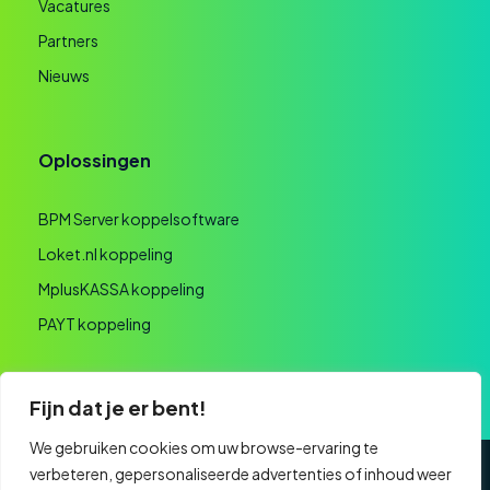
Vacatures
Partners
Nieuws
Oplossingen
BPM Server koppelsoftware
Loket.nl koppeling
MplusKASSA koppeling
PAYT koppeling
Fijn dat je er bent!
We gebruiken cookies om uw browse-ervaring te
verbeteren, gepersonaliseerde advertenties of inhoud weer